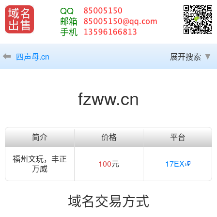
QQ
邮箱
手机
四声母.cn
展开搜索
fzww.cn
简介
价格
平台
福州文玩，丰正
100
元
17EX
万威
域名交易方式